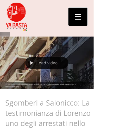
Load video
Sgomberi a Salonicco: La
testimonianza di Lorenzo
uno degli arrestati nello