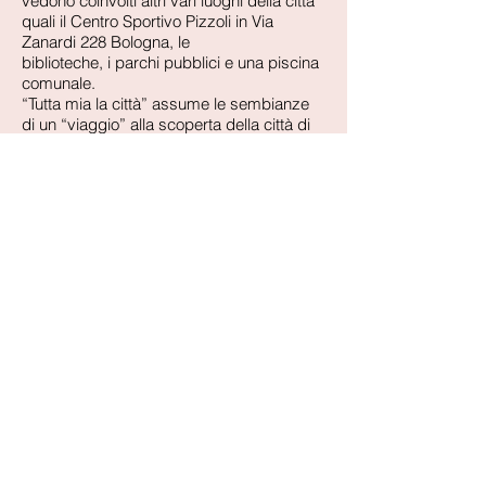
vedono coinvolti altri vari luoghi della città
quali il Centro Sportivo Pizzoli in Via
Zanardi 228 Bologna, le
biblioteche, i parchi pubblici e una piscina
comunale.
“Tutta mia la città” assume le sembianze
di un “viaggio” alla scoperta della città di
Bologna, dei suoi
centri culturali, biblioteche, spazi verdi e
all’aria aperta.
Un progetto dell’ Associazione Polisportiva
Dilettantistica di Promozione Sociale HSL
in collaborazione con l’Ass. Ya Basta!
Bologna
Ya Basta Bologna ODV