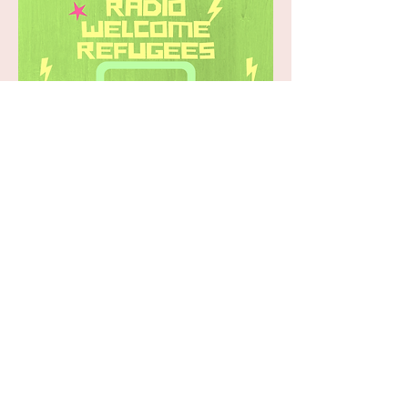
Contatti:
yabasta.bologna@gmail.com
Ya Basta Bologna ODV
Via Casarini 17/4 Bologna
C.F.
91215850370