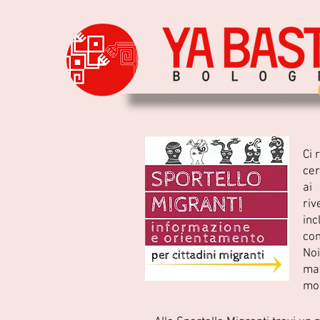
Ci 
cer
ai 
riv
inc
con
Noi
mat
mom