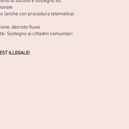
punto di ascolto e sostegno su:
zionale
no (anche con procedura telematica)
ione, decreto flussi
città- Sostegno ai cittadini comunitari
EST ILLEGALE!