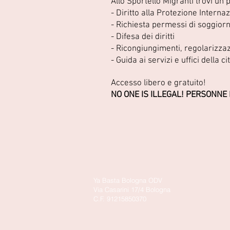
Allo Sportello Migranti trovi un 
- Diritto alla Protezione Interna
- Richiesta permessi di soggior
- Difesa dei diritti
- Ricongiungimenti, regolarizzaz
- Guida ai servizi e uffici della 
Accesso libero e gratuito!
NO ONE IS ILLEGAL! PERSONNE 
Ya Basta Bologna ODV
Via Casarini 17/4 Bologna
C.F. 91215850370