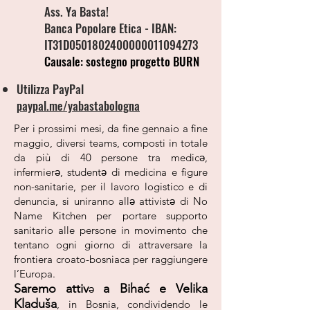
Ass. Ya Basta!
Banca Popolare Etica - IBAN:
IT31D0501802400000011094273
Causale: sostegno progetto BURN
Utilizza PayPal
paypal.me/yabastabologna
Per i prossimi mesi, da fine gennaio a fine
maggio, diversi teams, composti in totale
da più di 40 persone tra medicə,
infermierə, studentə di medicina e figure
non-sanitarie, per il lavoro logistico e di
denuncia, si uniranno allə attivistə di No
Name Kitchen per
portare supporto
sanitario alle persone in movimento che
tentano ogni giorno di attraversare la
frontiera croato-bosniaca per raggiungere
l’Europa.
Saremo attiv
a Bihać e Velika
ə
Kladuša
, in Bosnia,
condividendo le