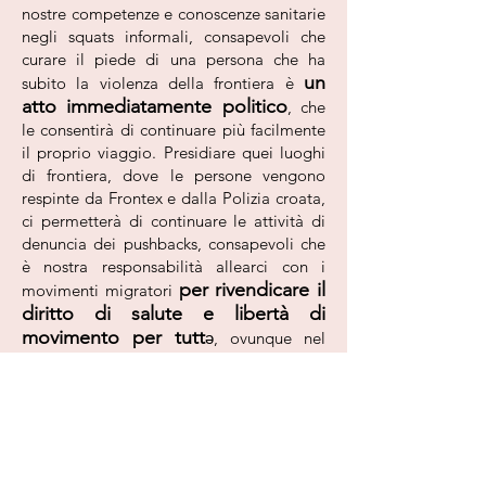
nostre competenze e conoscenze sanitarie
negli squats informali, consapevoli che
curare il piede di una persona che ha
un
subito la violenza della frontiera è
atto immediatamente politico
, che
le consentirà di continuare più facilmente
il proprio viaggio. Presidiare quei luoghi
di frontiera, dove le persone vengono
respinte da Frontex e dalla Polizia croata,
ci permetterà di continuare le attività di
denuncia dei pushbacks, consapevoli che
è nostra responsabilità allearci con i
per rivendicare il
movimenti migratori
diritto di salute e libertà di
movimento per tutt
ə, ovunque nel
mondo.
Abbiamo bisogno del tuo
contributo per sostenere il nostro
progetto!
Oltre alla spese legate al
trasporto, alloggio, vitto e supporto
legale delle attivistə, che si alterneranno