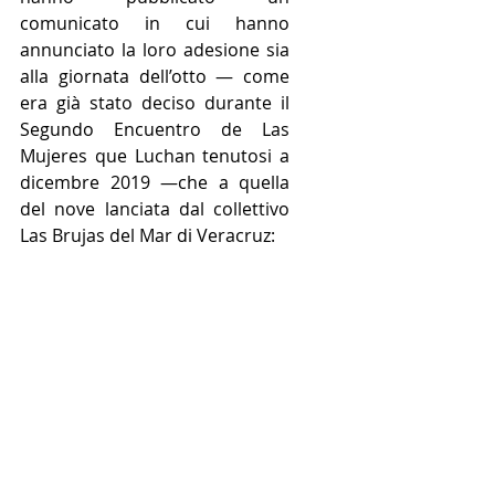
comunicato in cui hanno 
annunciato la loro adesione sia 
alla giornata dell’otto — come 
era già stato deciso durante il 
Segundo Encuentro de Las 
Mujeres que Luchan tenutosi a 
dicembre 2019 —che a quella 
del nove lanciata dal collettivo 
Las Brujas del Mar di Veracruz: 
http://enlacezapatista.ezln.org.
mx/2020/03/01/no-
necesitamos-permiso-para-
luchar-por-la-vida-las-mujeres-
zapatistas-se-unen-al-paro-
nacional-del-9-de-marzo/
Per il nove infatti è stato 