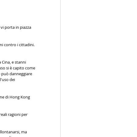
vi porta in piazza 
 contro i cittadini. 
 Cina, e stanni 
uso si è capito come 
he può danneggiare 
l'uso dei 
ione di Hong Kong 
eali ragioni per 
allontanarsi, ma 