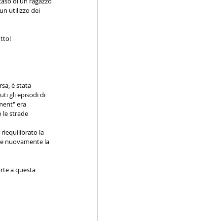
 caso di un ragazzo 
n utilizzo dei 
utto!
sa, è stata 
i gli episodi di 
ment" era 
le strade 
riequilibrato la 
are nuovamente la 
arte a questa 