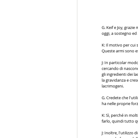
G. Keif e Joy, grazi
oggi, a sostegno ed
K: Il motivo per cui
Queste armi sono e
J: In particolar mod
cercando di nasconde
gli ingredienti dei 
la gravidanza e cresc
lacrimogeni.
G. Credete che l'uti
ha nelle proprie forz
K: Sì, perché in mol
farlo, quindi tutto 
J: Inoltre, l'utilizz