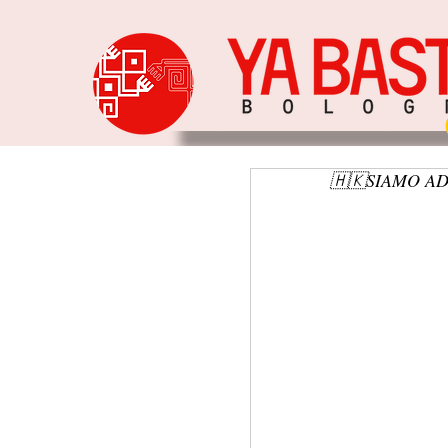
🇭🇰SIAMO AD 