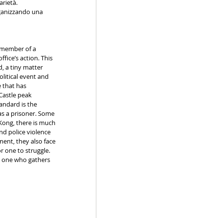
arietà.
rganizzando una 
 member of a 
fice’s action. This 
, a tiny matter 
olitical event and 
 that has 
Castle peak 
andard is the 
s a prisoner. Some 
Kong, there is much 
nd police violence 
ment, they also face 
r one to struggle. 
d one who gathers 