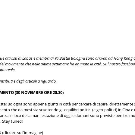
due attivisti di Labas e membri di Ya Basta! Bologna sono arrivati ad Hong Kong 
 del movimento che nelle ultime settimane ha animato la città. Sul nostro facebook
po reale. 
ntributi e degli articoli a riguardo. 
ENTO (30 NOVEMBRE ORE 20.30)
Basta! Bologna sono appena giunti in città per cercare di capire, direttamente
nto che da mesi sta scuotendo gli equilibri politici (e geo-politici) in Cina 
anza in loco della manifestazione di oggi e domani sono previste ben tre mob
. Stay tuned!
cliccare sull'immagine)