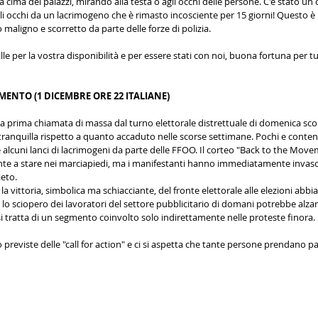
a cima dei palazzi, mirando alla testa o agli occhi delle persone. C'è stato un
gli occhi da un lacrimogeno che è rimasto incosciente per 15 giorni! Questo è u
maligno e scorretto da parte delle forze di polizia.
mille per la vostra disponibilità e per essere stati con noi, buona fortuna per t
ENTO (1 DICEMBRE ORE 22 ITALIANE)
 la prima chiamata di massa dal turno elettorale distrettuale di domenica scor
anquilla rispetto a quanto accaduto nelle scorse settimane. Pochi e contenut
alcuni lanci di lacrimogeni da parte delle FFOO. Il corteo "Back to the Move
te a stare nei marciapiedi, ma i manifestanti hanno immediatamente invaso 
ieto.
a vittoria, simbolica ma schiacciante, del fronte elettorale alle elezioni abbia 
, lo sciopero dei lavoratori del settore pubblicitario di domani potrebbe alz
i tratta di un segmento coinvolto solo indirettamente nelle proteste finora.
 previste delle "call for action" e ci si aspetta che tante persone prendano p