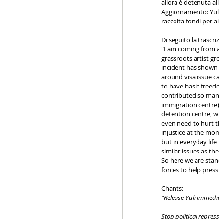
allora è detenuta al
Aggiornamento: Yuli 
raccolta fondi per 
Di seguito la trascri
"I am coming from a
grassroots artist gr
incident has shown t
around visa issue ca
to have basic freed
contributed so many
immigration centre) 
detention centre, w
even need to hurt t
injustice at the mom
but in everyday life
similar issues as th
So here we are stan
forces to help press
Chants:
"Release Yuli immedi
Stop political repres