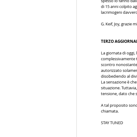
spesso lo fanno dall
di 15 anni colpito a
lacrimogeni davvero 
G. Keif, Joy, grazie 
TERZO AGGIORNAM
La giornata di oggi,
complessivamente tr
scontro nonostante 
autorizzato solamen
disobediendo al div
La sensazione è che l
situazione. Tuttavia
tensione, dato che s
A tal proposito sono
chiamata.
STAY TUNED