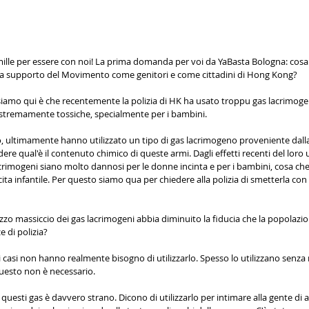
e mille per essere con noi! La prima domanda per voi da YaBasta Bologna: cosa 
 a supporto del Movimento come genitori e come cittadini di Hong Kong?
 siamo qui è che recentemente la polizia di HK ha usato troppu gas lacrimogeni
stremamente tossiche, specialmente per i bambini.
o, ultimamente hanno utilizzato un tipo di gas lacrimogeno proveniente dalla
re qual'è il contenuto chimico di queste armi. Dagli effetti recenti del loro 
lacrimogeni siano molto dannosi per le donne incinta e per i bambini, cosa c
ita infantile. Per questo siamo qua per chiedere alla polizia di smetterla con 
lizzo massiccio dei gas lacrimogeni abbia diminuito la fiducia che la popolaz
e di polizia?
ti casi non hanno realmente bisogno di utilizzarlo. Spesso lo utilizzano senza r
questo non è necessario.
o di questi gas è davvero strano. Dicono di utilizzarlo per intimare alla gente di 