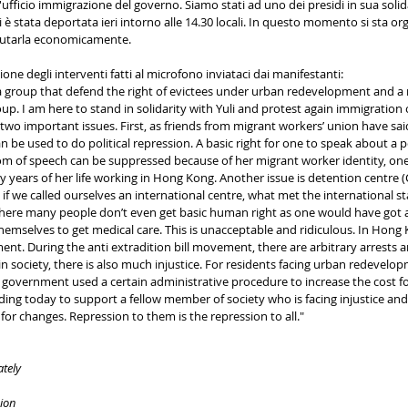
l'ufficio immigrazione del governo. Siamo stati ad uno dei presidi in sua solid
è stata deportata ieri intorno alle 14.30 locali. In questo momento si sta o
aiutarla economicamente.
zione degli interventi fatti al microfono inviataci dai manifestanti:
 group that defend the right of evictees under urban redevelopment and a
oup. I am here to stand in solidarity with Yuli and protest again immigration of
wo important issues. First, as friends from migrant workers’ union have said
n be used to do political repression. A basic right for one to speak about a p
om of speech can be suppressed because of her migrant worker identity, one
 years of her life working in Hong Kong. Another issue is detention centre (
if we called ourselves an international centre, what met the international st
here many people don’t even get basic human right as one would have got a
hemselves to get medical care. This is unacceptable and ridiculous. In Hong 
ent. During the anti extradition bill movement, there are arbitrary arrests a
 in society, there is also much injustice. For residents facing urban redevelop
e government used a certain administrative procedure to increase the cost fo
ding today to support a fellow member of society who is facing injustice an
 for changes. Repression to them is the repression to all."
ately
sion