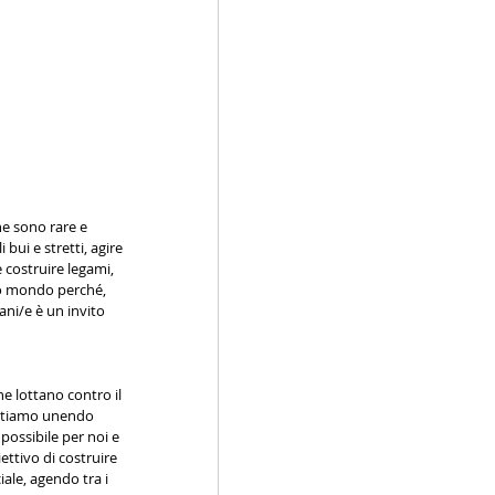
ne sono rare e 
 bui e stretti, agire 
 costruire legami, 
ro mondo perché, 
ni/e è un invito 
e lottano contro il 
. Stiamo unendo 
possibile per noi e 
ettivo di costruire 
ale, agendo tra i 