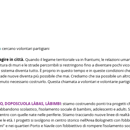
a
 cercano volontari partigiani
gire in città. 
Quando il legame territoriale va in frantumi, le relazioni uma
i satura di muri e le strade percorribili si restringono fino a diventare pochi vicoli
 sistema diventa tutto. È proprio in questo tempo e in queste condizioni che
strade nuove diventa più possibile che mai. Crediamo che sia possibile un alt
enuto necessario costruirlo. Questa chiamata a volontari e volontarie partigia
O, DOPOSCUOLA LÀBAS, LÀBIMBI
: stiamo costruendo ponti tra progetti ch
’abbandono scolastico, l’isolamento sociale di bambini, adolescenti e adulti
entro con quelle nate nelle periferie. Stiamo tracciando nuove linee di realtà 
e le età. I progetti si svolgono in centro storico nell’Area Bolognetti con l’obbi
ni” e nei quartieri Porto e Navile con l’obbiettivo di rompere l’isolamento soci