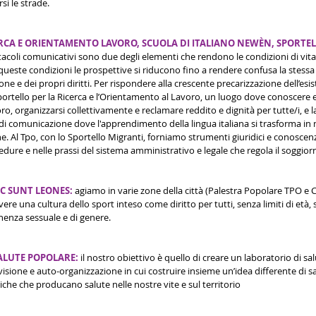
si le strade.
RCA E ORIENTAMENTO LAVORO, SCUOLA DI ITALIANO NEWÈN, SPORTEL
stacoli comunicativi sono due degli elementi che rendono le condizioni di vita
queste condizioni le prospettive si riducono fino a rendere confusa la stess
one e dei propri diritti. Per rispondere alla crescente precarizzazione dell’esist
ortello per la Ricerca e l’Orientamento al Lavoro, un luogo dove conoscere e
voro, organizzarsi collettivamente e reclamare reddito e dignità per tutte/i, e l
i comunicazione dove l'apprendimento della lingua italiana si trasforma in
. Al Tpo, con lo Sportello Migranti, forniamo strumenti giuridici e conoscenz
edure e nelle prassi del sistema amministrativo e legale che regola il soggiorn
IC SUNT LEONES:
 agiamo in varie zone della città (Palestra Popolare TPO e 
re una cultura dello sport inteso come diritto per tutti, senza limiti di età, sen
enenza sessuale e di genere.
LUTE POPOLARE: 
il nostro obiettivo è quello di creare un laboratorio di sa
isione e auto-organizzazione in cui costruire insieme un’idea differente di s
che che producano salute nelle nostre vite e sul territorio