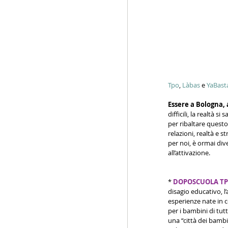
Tpo
, 
Làbas
 e 
YaBast
Essere a Bologna, a
difficili, la realtà s
per ribaltare questo
relazioni, realtà e 
per noi, è ormai div
all’attivazione.
* 
DOPOSCUOLA TP
disagio educativo, l
esperienze nate in c
per i bambini di tutt
una “città dei bambi