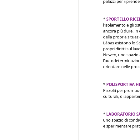
palazzi per riprender
* 
SPORTELLO RICE
l’isolamento e gli o
ancora più dure. In 
della propria situazi
Làbas esistono lo Sp
propri diritti sul la
Newen, uno spazio d
l'autodeterminazione
orientare nelle proc
* 
POLISPORTIVA H
Pizzoli) per promuove
culturali, di appart
* 
LABORATORIO SA
uno spazio di condiv
e sperimentare prati