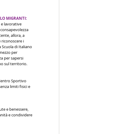
LO MIGRANTI:
 e lavorative 
a consapevolezza 
ente, allora, a 
 riconoscere i 
a Scuola di Italiano 
 mezzo per 
a per sapersi 
o sul territorio.
Centro Sportivo 
za limiti fisici e 
lute e benessere, 
anità e condividere 