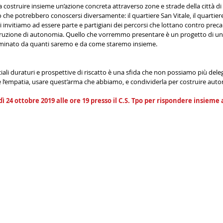
, a costruire insieme un’azione concreta attraverso zone e strade della città d
che potrebbero conoscersi diversamente: il quartiere San Vitale, il quartier
Vi invitiamo ad essere parte e partigiani dei percorsi che lottano contro preca
struzione di autonomia. Quello che vorremmo presentare è un progetto di un
rminato da quanti saremo e da come staremo insieme.
iali duraturi e prospettive di riscatto è una sfida che non possiamo più delega
 l’empatia, usare quest’arma che abbiamo, e condividerla per costruire aut
ì 24 ottobre 2019 alle ore 19 presso il C.S. Tpo per rispondere insieme 