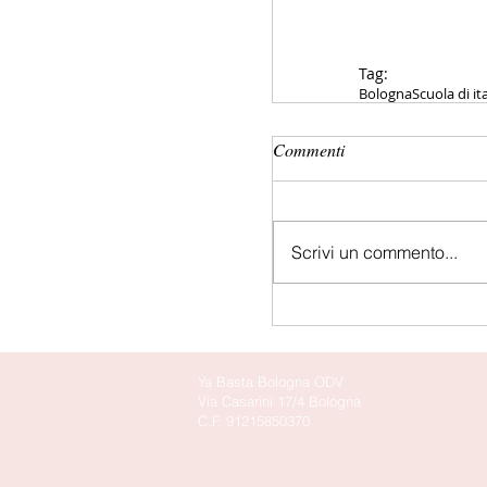
Tag:
Bologna
Scuola di it
Commenti
Scrivi un commento...
Ya Basta Bologna ODV
Via Casarini 17/4 Bologna
C.F. 91215850370