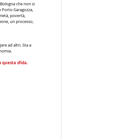
i Bologna che non si 
e Porto-Saragozza, 
rietà, povertà, 
ione, un processo, 
re ad altri. Sta a 
onomia.
a questa sfida.