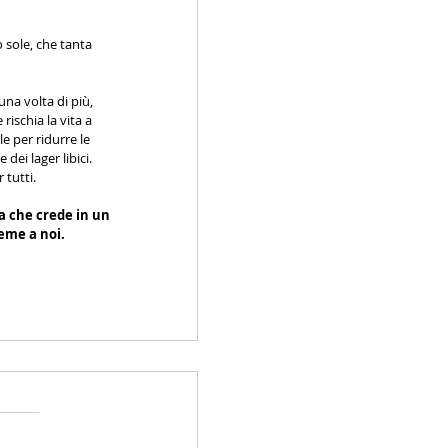
 sole, che tanta 
 
una volta di più, 
ischia la vita a 
e per ridurre le 
ei lager libici. 
 tutti.
a che crede in un 
ieme a noi.