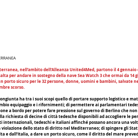
TERRANEA
erranea, nell’ambito dell’Alleanza United4Med, partono il 4 gennaio 
alta per andare in sostegno della nave Sea Watch 3 che ormai da 14 g
un porto sicuro per le 32 persone, donne, uomini e bambini, salvate n
embre scorso.
ngiunta ha tra i suoi scopi quello di portare supporto logistico e mate
bio equipaggio e i rifornimenti; di permettere ai parlamentari tedes
ione a bordo per potere fare pressione sul governo di Berlino che non
lla richiesta di decine di città tedesche disponibili ad accogliere le pe
sti internazionali, tedeschi e italiani affinché possano ancora una vol
violazione dello stato di diritto nel Mediterraneo; di spingere gli Stat
a e dall’Italia, a dare un porto sicuro, come il diritto del mare preved