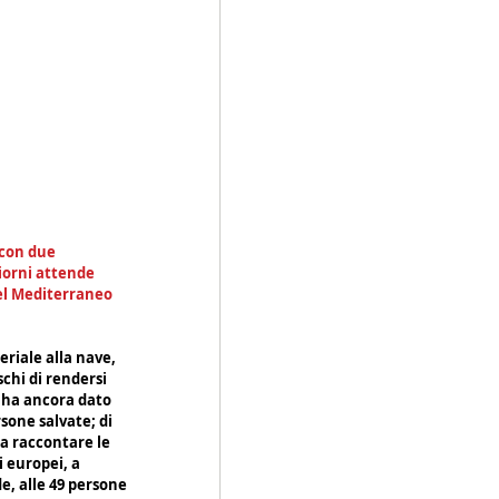
con due 
iorni attende 
el Mediterraneo 
riale alla nave, 
chi di rendersi 
 ha ancora dato 
rsone salvate; di 
ta raccontare le 
i europei, a 
e, alle 49 persone 