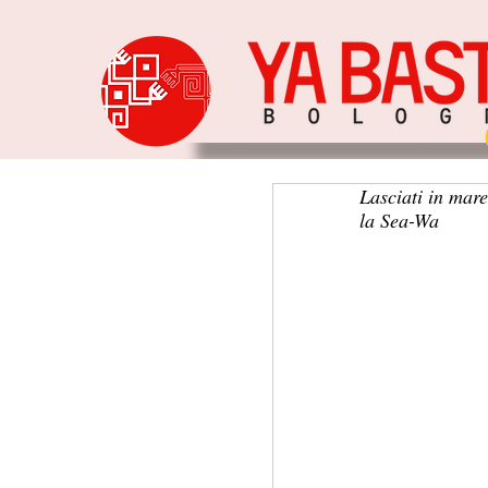
Lasciati in mar
la Sea-Wa