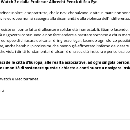
-Watch 3 e dalla Professor Albrecht Penck di Sea-Eye.
badisce inoltre, e soprattutto, che le navi che salvano le vite in mare non sono
ivile europea non si rassegna alla disumanità e alla violenza dell’indifferenza.
esiste un ponte fatto di alleanze e solidarietà inarrestabili. Stiamo facendo, 
tà e i governi continuano a non fare: andare a prestare soccorso a chi in mare r
 europee di chiusura dei canali di ingresso legali, facendo ogni sforzo possibil
, anche bambini piccolissimi, che hanno già affrontato l’inferno dei deserti e d
e viola i diritti fondamentali di alcuni è una società insicura e pericolosa per
ci delle città d’Europa, alle realtà associative, ad ogni singola person
a e umanità di sostenere queste richieste e continuare a navigare ins
a-Watch e Mediterranea.
nti