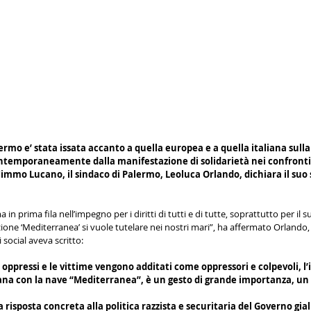
ermo e’ stata issata accanto a quella europea e a quella italiana sulla
temporaneamente dalla manifestazione di solidarietà nei confronti d
immo Lucano, il sindaco di Palermo, Leoluca Orlando, dichiara il suo 
in prima fila nell’impegno per i diritti di tutti e di tutte, soprattutto per il s
zione ‘Mediterranea’ si vuole tutelare nei nostri mari”, ha affermato Orlando, 
i social aveva scritto:
i oppressi e le vittime vengono additati come oppressori e colpevoli, l’i
liana con la nave “Mediterranea”, è un gesto di grande importanza, un 
 risposta concreta alla politica razzista e securitaria del Governo gia