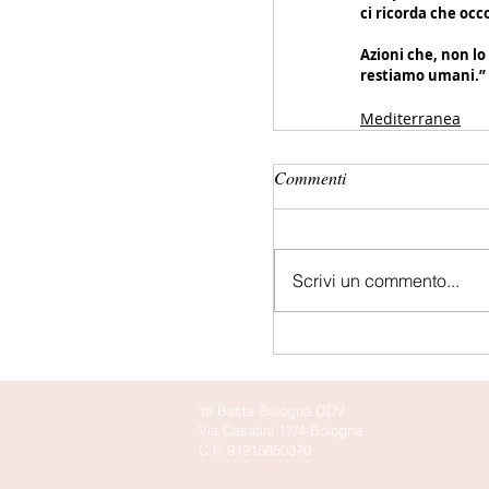
ci ricorda che occ
Azioni che, non lo
restiamo umani.”
Mediterranea
Commenti
Scrivi un commento...
Ya Basta Bologna ODV
Via Casarini 17/4 Bologna
C.F. 91215850370