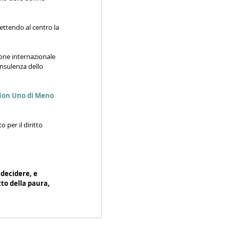
ettendo al centro la 
ione internazionale 
onsulenza dello 
on Uno di Meno
to per il diritto 
 decidere, e 
to della paura, 