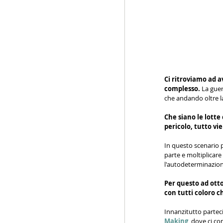
Ci ritroviamo ad av
complesso.
 La gue
che andando oltre la 
Che siano le lotte c
pericolo, tutto vi
In questo scenario po
parte e moltiplicare 
l'autodeterminazione
Per questo ad otto
con tutti coloro c
Innanzitutto partec
Making
, dove ci c