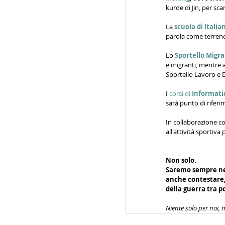
kurde di Jin, per sca
La 
scuola di Itali
parola come terreno 
Lo 
Sportello Migra
e migranti, mentre a
Sportello Lavoro e Di
I 
corsi di 
Informati
sarà punto di riferi
In collaborazione co
all'attività sportiva
Non solo. 
Saremo sempre nell
anche contestare, 
della guerra tra po
Niente solo per noi, m