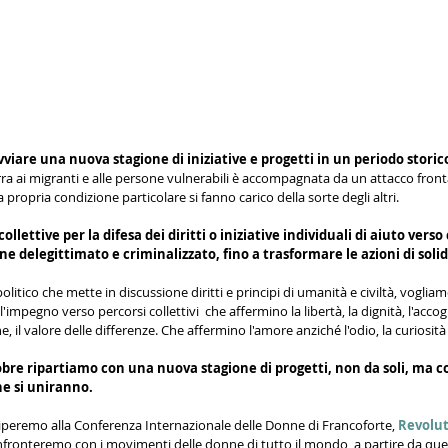
viare una nuova stagione di iniziative e progetti in un periodo storico 
rra ai migranti e alle persone vulnerabili è accompagnata da un attacco fronta
propria condizione particolare si fanno carico della sorte degli altri. 
ollettive per la difesa dei diritti o iniziative individuali di aiuto verso 
ene delegittimato e criminalizzato, fino a trasformare le azioni di solid
litico che mette in discussione diritti e principi di umanità e civiltà, vogliam
l'impegno verso percorsi collettivi  che affermino la libertà, la dignità, l'accog
, il valore delle differenze. Che affermino l'amore anziché l'odio, la curiosità
bre ripartiamo con una nuova stagione di progetti, non da soli, ma con 
he si uniranno.
iperemo alla Conferenza Internazionale delle Donne di Francoforte, 
Revolut
onfronteremo con i movimenti delle donne di tutto il mondo, a partire da que