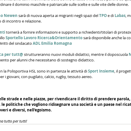
rdinare il dominio maschile e patriarcale sulle scelte e sulle vite delle donne.
ano Newen
 sarà di nuova aperta ai migranti negli spazi del 
TPO
 e di 
Labas
, m
di incontro e relazione. 
nti
 tornerà a fornire informazioni e supporto a richiedenti/titolari di protez
llo 
Sportello Lavoro Ricerca&Orientamento
 sarà disponibile anche la c
ritti del sindacato 
ADL Emilia Romagna
ca per tutt@
 struttureranno nuovi moduli didattici, mentre il doposcuola 
N
mento per alunni che necessitano di sostegno didattico.
n la Polisportiva HSL sono in partenza le attività di 
Sport Insieme
, il proget
 per i giovani, con pugilato, calcio, rugby, tessuto aereo.
e strade e nelle piazze, per rivendicare il diritto di prendere parola,
le politiche che vogliono ridisegnare una società e un paese nel ricat
veri e diversi, nell'egoismo. 
a tutto per tutti!