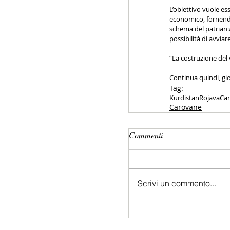
L’obiettivo vuole es
economico, fornendo 
schema del patriarca
possibilità di avvia
“La costruzione del
Continua quindi, gio
Tag:
Kurdistan
Rojava
Ca
Carovane
Commenti
Scrivi un commento...