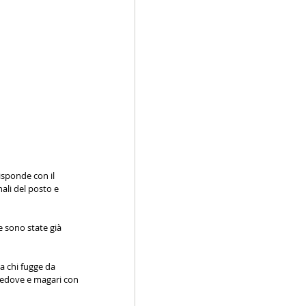
risponde con il 
ali del posto e 
e sono state già 
a chi fugge da 
 vedove e magari con 