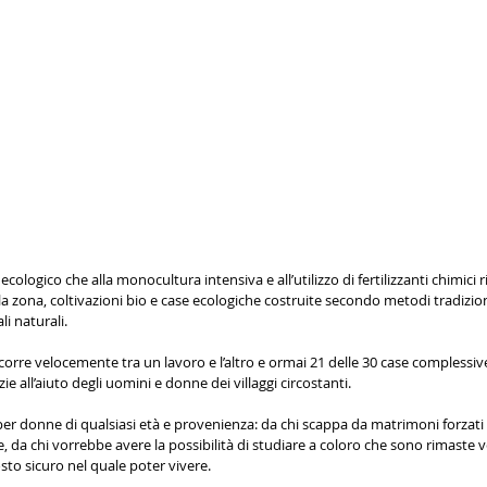
 ecologico che alla monocultura intensiva e all’utilizzo di fertilizzanti chimici 
 zona, coltivazioni bio e case ecologiche costruite secondo metodi tradizion
i naturali.
corre velocemente tra un lavoro e l’altro e ormai 21 delle 30 case complessiv
ie all’aiuto degli uomini e donne dei villaggi circostanti. 
er donne di qualsiasi età e provenienza: da chi scappa da matrimoni forzati 
 da chi vorrebbe avere la possibilità di studiare a coloro che sono rimaste
osto sicuro nel quale poter vivere. 