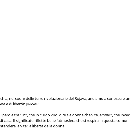
rchia, nel cuore delle terre rivoluzionarie del Rojava, andiamo a conoscere un’
ne e di libertà: JINWAR.
 parole tra “jin”, che in curdo vuol dire sia donna che vita, e “war”, che invec
di casa. Il significato riflette bene l’atmosfera che si respira in questa comun
endere la vita: la libertà della donna. 