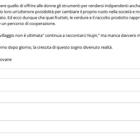
sere quello di offrire alle donne gli strumenti per rendersi indipendenti anche
loro un’ulteriore possibilità per cambiare il proprio ruolo nella società e r
to. Ed ecco dunque che quei frutteti, le verdure e il raccolto prodotto rapp
re un percorso di cooperazione. 
 villaggio non è ultimata" continua a raccontarci Nujin," ma manca davvero 
rno dopo giorno, la crescita di questo sogno divenuto realtà. 
rovane