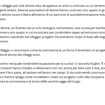
o villaggio per sole donne nato da appena un anno e costruito su un terreno 
gime siriano. Diverse associazioni di donne hanno costruito uno spazio in gr
i sentire sicure e libere all’interno di un percorso di autodeterminazione sv
ario. 
e donne, un frutteto ed un orto biologico comunitario, una scuola per bambi
nne e uno spazio in cui incontrarsi per condividere saperi ed emozioni sono 
 stanno nascendo nel villaggio, progetti che prendono corpo in base alle esige
ivono. 
villaggio ci raccontano come la costruzione di un forno é diventato un proge
re le donne dei villaggi vicini.
tro nel quale condividere la passione per la cucina" ci racconta Nujbin "È st
rcostanti hanno iniziato a relazionarsi con noi, prima per bere solo il chai, poi
re il loro pane, ad aiutare nel lavoro nei campi. Si sta costruendo una nuova
rci mentre spiega come vorrebbero creare un progetto volto alla riscoperta 
rare la conoscenza e la storia delle vecchie sagge del luogo. 