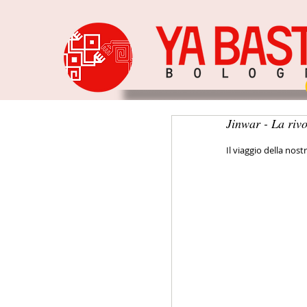
Jinwar - La riv
Il viaggio della nos