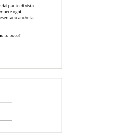
 dal punto di vista 
ompere ogni 
resentano anche la 
molto poco!"