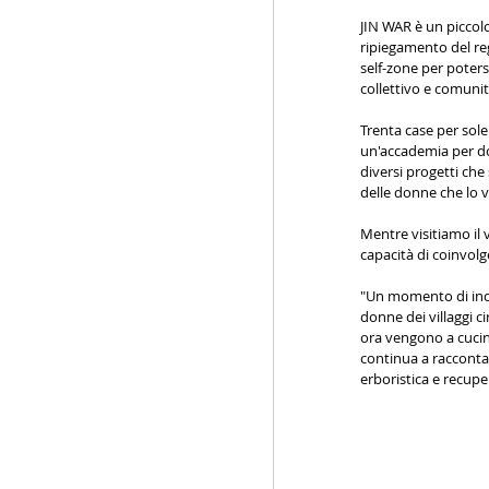
JIN WAR è un piccol
ripiegamento del re
self-zone per poters
collettivo e comunit
Trenta case per sol
un'accademia per do
diversi progetti che
delle donne che lo v
Mentre visitiamo il 
capacità di coinvolge
"Un momento di incon
donne dei villaggi ci
ora vengono a cucina
continua a racconta
erboristica e recupe