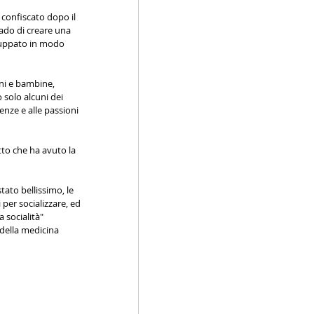
confiscato dopo il 
ado di creare una 
iluppato in modo 
ni e bambine, 
solo alcuni dei 
nze e alle passioni 
tto che ha avuto la 
ato bellissimo, le 
 per socializzare, ed 
 socialità" 
della medicina 