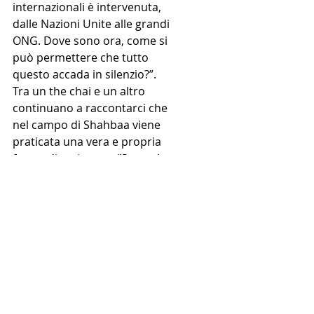
internazionali è intervenuta, 
dalle Nazioni Unite alle grandi 
ONG. Dove sono ora, come si 
può permettere che tutto 
questo accada in silenzio?”.
Tra un the chai e un altro 
continuano a raccontarci che 
nel campo di Shahbaa viene 
praticata una vera e propria 
forma di resistenza ‘’Sono circa 
180.000 le persone che sostano 
lì, in attesa di rientrare nelle 
proprie case ad Afrin. Non si 
illudono, sanno che è 
complicato ma non si vogliono 
spostare: sono determinati e 
vogliono rientrare nella loro 
città, nella loro terra”. 