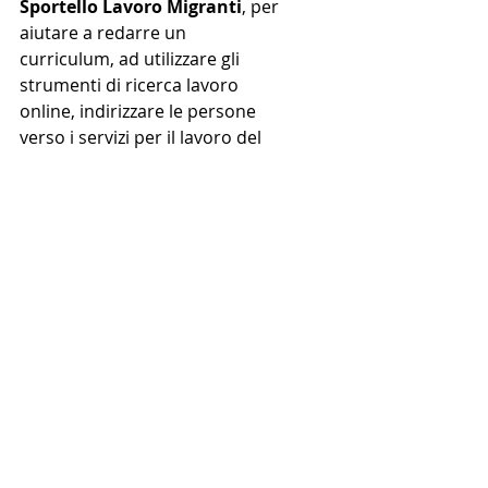
Sportello Lavoro Migranti
, per 
aiutare a redarre un 
curriculum, ad utilizzare gli 
strumenti di ricerca lavoro 
online, indirizzare le persone 
verso i servizi per il lavoro del 
territorio, per l’inclusione dei 
cittadini migranti nel mercato 
del lavoro. Lunedì 16.30-18.30 e 
venerdì 10-12 presso Làbas.
Centro estivo Tutta mia la 
città
, centro estivo popolare, 
per il il diritto alla vacanza, al 
divertimento e alla natura di 
tutte/i bambine/i.
Solidarietà e Cooperazione 
internazionale
: campagne in 