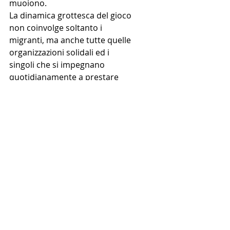
muoiono.
La dinamica grottesca del gioco 
non coinvolge soltanto i 
migranti, ma anche tutte quelle 
organizzazioni solidali ed i 
singoli che si impegnano 
quotidianamente a prestare 
aiuto disobbedendo alle 
discriminazioni imposte dai 
governi (non solo quello serbo, 
ma anche rispetto a ciò che 
accade in Francia o a 
Ventimiglia) e rischiando la 
propria libertà. E’ un gioco che 
impegna i trafficanti di esseri 
umani che lucrano sui flussi 
irregolari ed anche le autorità e 
i governi che edificano il 
proprio mandato politico.