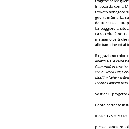
tragiche conseguenze
In accordo con la Mu
trovato annegato sul
guerra in Siria. La 
da Turchia ed Europa
far peggiore la situ
La raccolta fondi no
ma siamo certi che i
alle bambine ed ai 
Ringraziamo calorosa
eventi e alle cene be
Comunità in resistenz
sociali Nord Est; Cob
Madiba Network(Rimin
Football Antirazzista
Sostieni il progett
Conto corrente inst
IBAN: IT75 Z050 180
presso Banca Popola