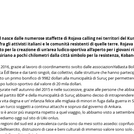
nasce dalle numerose staffette di Rojava calling nei territori del Kur
fra gli attivisti italiani e le comunità resistenti di quelle terre. Rojav
o per la creazione di un’area ludico-sportiva all’aperto per i giovani ri
siriano a pochi chilometri dalla città simbolo per la resistenza, Koban
 2016, grazie al lavoro di coordinamento svolto dalle associazioniYaBasta Bo
 Êdî Bese e dai tanti singoli, dai collettivi, dalle strutture che hanno partecip
o un primo bonifico di 9982 dollari alla municipalità di Suruç per permettere l’
o ludico-sportivo dal valore di 20 mila dollari.
gurate nell’ autunno del 2015 e nelle successive, grazie alle persone che abb
l partito BDP e della municipalità di Suruç abbiamo deciso di intraprendere 
vita degna e un’ infanzia felice alle migliaia di minori in fuga dalla guerra in S
tan turco soggetti a continui attacchi e soprusi dal governo di Ankara.
e si è ancor più inasprita rispetto a quel viaggio, lo abbiamo visto a settembre
vediamo oggi sul sito di Uiki onlus.
le regioni del sud-est a prevalenza curda sono da mesi sotto assedio: coprifuo
ll’esercito, distruzioni di case e beni culturali di immenso valore sono solo 