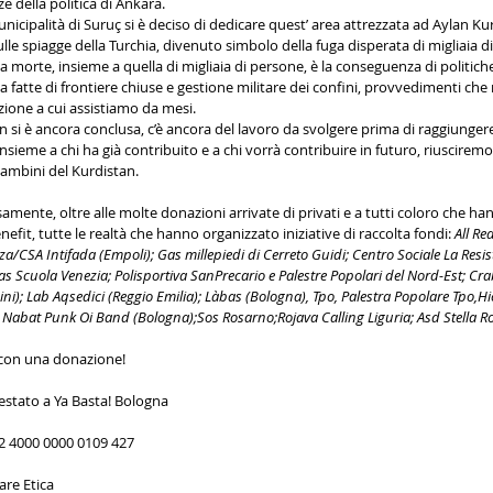
 della politica di Ankara.
nicipalità di Suruç si è deciso di dedicare quest’ area attrezzata ad Aylan Kur
le spiagge della Turchia, divenuto simbolo della fuga disperata di migliaia di
sua morte, insieme a quella di migliaia di persone, è la conseguenza di politi
 fatte di frontiere chiuse e gestione militare dei confini, provvedimenti ch
azione a cui assistiamo da mesi.
n si è ancora conclusa, c’è ancora del lavoro da svolgere prima di raggiungere l
nsieme a chi ha già contribuito e a chi vorrà contribuire in futuro, riusciremo
bambini del Kurdistan.
mente, oltre alle molte donazioni arrivate di privati e a tutti coloro che han
nefit, tutte le realtà che hanno organizzato iniziative di raccolta fondi:
 All R
a/CSA Intifada (Empoli); Gas millepiedi di Cerreto Guidi; Centro Sociale La Resis
as Scuola Venezia; Polisportiva SanPrecario e Palestre Popolari del Nord-Est; Cr
i); Lab Aqsedici (Reggio Emilia); Làbas (Bologna), Tpo, Palestra Popolare Tpo,Hi
, Nabat Punk Oi Band (Bologna);Sos Rosarno;Rojava Calling Liguria; Asd Stella R
o con una donazione!
estato a Ya Basta! Bologna
2 4000 0000 0109 427
re Etica