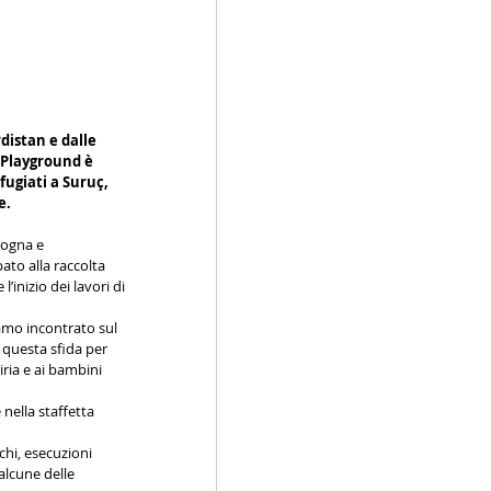
distan e dalle 
a Playground è 
fugiati a Suruç, 
e.
logna e 
ato alla raccolta 
inizio dei lavori di 
iamo incontrato sul 
questa sfida per 
iria e ai bambini 
 nella staffetta 
chi, esecuzioni 
alcune delle 