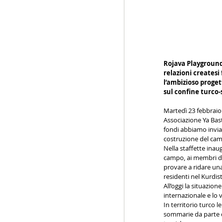
Rojava Playground 
relazioni createsi 
l’ambizioso progett
sul confine turco-
Martedì 23 febbraio
Associazione Ya Basta
fondi abbiamo inviat
costruzione del camp
Nella staffette inau
campo, ai membri de
provare a ridare una 
residenti nel Kurdis
All’oggi la situazion
internazionale e lo 
In territorio turco 
sommarie da parte de