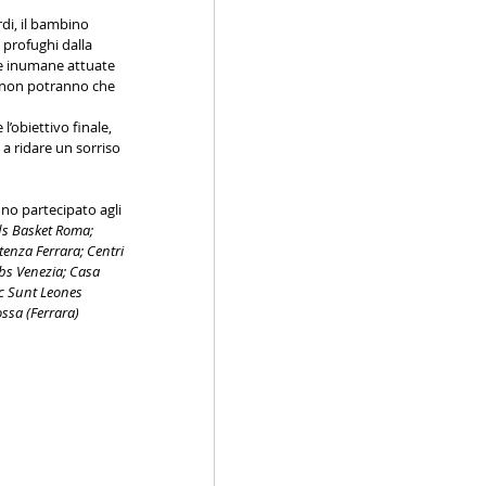
di, il bambino 
 profughi dalla 
che inumane attuate 
e non potranno che 
’obiettivo finale, 
 a ridare un sorriso 
no partecipato agli 
eds Basket Roma; 
tenza Ferrara; Centri 
abs Venezia; Casa 
c Sunt Leones 
ossa (Ferrara)