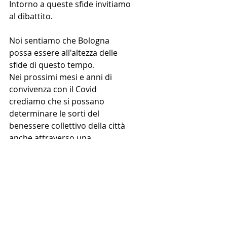
Intorno a queste sfide invitiamo 
al dibattito.
Noi sentiamo che Bologna 
possa essere all'altezza delle 
sfide di questo tempo.
Nei prossimi mesi e anni di 
convivenza con il Covid 
crediamo che si possano 
determinare le sorti del 
benessere collettivo della città 
anche attraverso una 
controffensiva dei poveri e 
della gente per bene. È questo 
il momento in cui iniziare ad 
organizzarla tutte e tutti 
insieme, tappa per tappa.