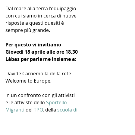
Dal mare alla terra l’equipaggio 
con cui siamo in cerca di nuove 
risposte a questi quesiti è 
sempre più grande.
Per questo vi invitiamo 
Giovedì 18 aprile alle ore 18.30 
Làbas per parlarne insieme a:
Davide Carnemolla della rete 
Welcome to Europe,
in un confronto con gli attivisti 
e le attiviste dello 
Sportello 
Migranti 
del 
TPO
, della 
scuola di 
Italiano Newen
, dei diversi 
progetti di costruzione politica 
e mutualistica degli spazi di 