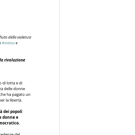
iuto della violenza 
o 
#metoo
 e 
la rivoluzione 
i lotta e di 
rza delle donne 
 che ha pagato un 
 la libertà.
 dei popoli 
le donne e 
emocratico.
redenze del 