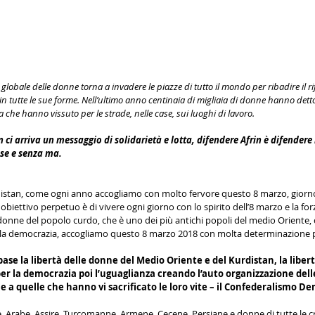
globale delle donne torna a invadere le piazze di tutto il mondo per ribadire il rif
in tutte le sue forme. Nell’ultimo anno centinaia di migliaia di donne hanno dett
a che hanno vissuto per le strade, nelle case, sui luoghi di lavoro. 
 ci arriva un messaggio di solidarietà e lotta, difendere Afrin è difendere 
se e senza ma. 
istan, come ogni anno accogliamo con molto fervore questo 8 marzo, giorno d
o obiettivo perpetuo è di vivere ogni giorno con lo spirito dell’8 marzo e la fo
onne del popolo curdo, che è uno dei più antichi popoli del medio Oriente,
la democrazia, accogliamo questo 8 marzo 2018 con molta determinazione per
e la libertà delle donne del Medio Oriente e del Kurdistan, la libertà
 per la democrazia poi l’uguaglianza creando l’auto organizzazione del
e a quelle che hanno vi sacrificato le loro vite – il Confederalismo D
 Arabe, Assire, Turcomanne, Armene, Cecene, Persiane e donne di tutte le c