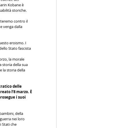
arin Kobane è 
bilità storiche.
tteremo contro il 
he venga dalla 
uesto eroismo. I 
dello Stato fascista 
forzo, la morale 
 storia della sua 
la storia della 
ratico delle 
eato l’8 marzo. È 
rosegue i suoi 
bambini, della 
guerra nei loro 
i Stati che 