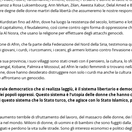
nsiz a Rosa Luksembourg, Arin Mirkan, Zilan, Awesta Xabur, Delal Amed e B
re degne delle donne martiri della libertà che assumeremo le nostre responsa
urdistan fino ad Afrin, dove ha luogo la resistenza del secolo, lottiamo e lo
 il capitalismo, il feudalesimo, così come contro ogni forma di oppressione c
a Al Nosra, che usano la religione per effettuare degli attacchi genocidi.
one di Afrin, che fa parte della Federazione del Nord della Siria, testimonia q
 i giovani, i curdi, i turcomanni, i ceceni, gli armeni lottano contro l’invasione 
a sua provincia, i suoi villaggi sono stati creati con il pensiero, la cultura, lo s
ngal, Kobane, Palmira e Mossoul, ad Afrin le radici femminili si trovano nella
ne, dove hanno desiderato distruggere non solo i curdi ma anche la cultura e 
e affrontano un genocidio.
rale democratico che si realizza laggiù, è il sistema libertario e democ
i popoli oppressi. Questo sistema è l’utopia delle donne che hanno cr
i questo sistema che lo Stato turco, che agisce con lo Stato Islamico, p
aumento terribile di sfruttamento del lavoro, del massacro delle donne, dei 
ra nel mondo. Milioni di donne, di uomini e di bambini che sono fuggiti dalla 
iati e perdono la vita sulle strade. Sono gli interessi economici e politici degl