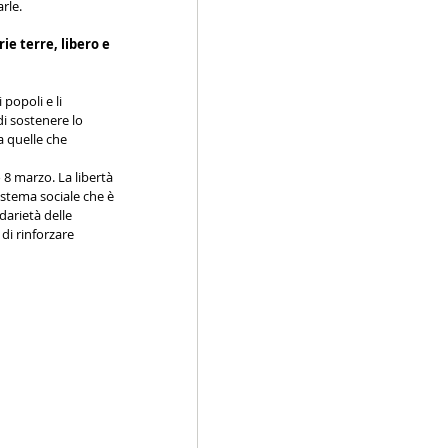
rle. 
e terre, libero e 
popoli e li 
i sostenere lo 
a quelle che 
 marzo. La libertà 
stema sociale che è 
darietà delle 
di rinforzare 