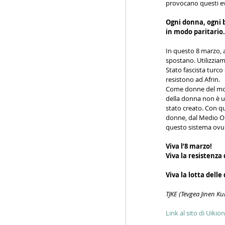
provocano questi ev
Ogni donna, ogni b
in modo paritario.
In questo 8 marzo, a
spostano. Utilizziam
Stato fascista turco
resistono ad Afrin.
Come donne del mond
della donna non è u
stato creato. Con que
donne, dal Medio Orie
questo sistema ov
Viva l’8 marzo!
Viva la resistenza
Viva la lotta dell
TJKE (Tevgea Jinen Ku
Link al sito di Uiki