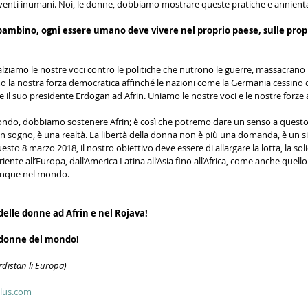
enti inumani. Noi, le donne, dobbiamo mostrare queste pratiche e annienta
ambino, ogni essere umano deve vivere nel proprio paese, sulle propri
lziamo le nostre voci contro le politiche che nutrono le guerre, massacrano i 
o la nostra forza democratica affinché le nazioni come la Germania cessino d
 e il suo presidente Erdogan ad Afrin. Uniamo le nostre voci e le nostre forze 
o, dobbiamo sostenere Afrin; è così che potremo dare un senso a questo 8
n sogno, è una realtà. La libertà della donna non è più una domanda, è un si
sto 8 marzo 2018, il nostro obiettivo deve essere di allargare la lotta, la soli
nte all’Europa, dall’America Latina all’Asia fino all’Africa, come anche quello 
unque nel mondo.
 delle donne ad Afrin e nel Rojava!
e donne del mondo!
rdistan li Europa)
onlus.com