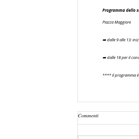
Programma dello sc
Piazza Maggiore
➡️ dalle 9 alle 13: in
➡️ dalle 18 per il co
**** il programma è 
Commenti