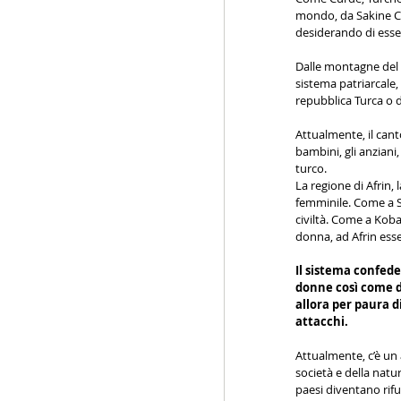
mondo, da Sakine Ca
desiderando di esse
Dalle montagne del K
sistema patriarcale,
repubblica Turca o d
Attualmente, il cant
bambini, gli anziani,
turco.
La regione di Afrin, l
femminile. Come a Se
civiltà. Come a Koba
donna, ad Afrin ess
Il sistema confede
donne così come de
allora per paura d
attacchi.
Attualmente, c’è un 
società e della natu
paesi diventano rifug